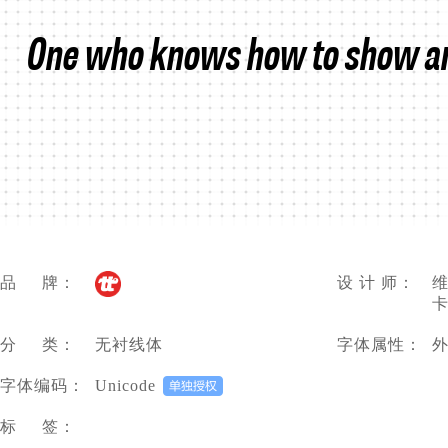
One who knows how to show and 
品 牌：
设 计 师：
维
卡
分 类：
无衬线体
字体属性：
字体编码：
Unicode
标 签：