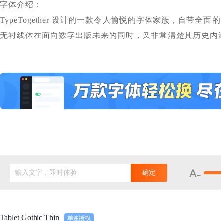
字体介绍：
TypeTogether 设计的一款令人愉悦的字体家族，自带
无衬线体在面向数字出版未来的同时，又非常清楚其历史内
输入文字，即时体验
确定
Tablet Gothic Thin