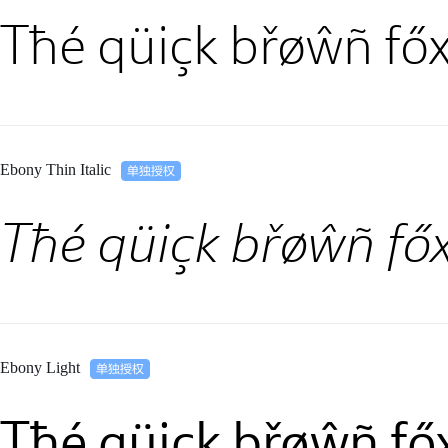
Tħé qüiçk břøŵñ főx
Ebony Thin Italic
Tħé qüiçk břøŵñ főx
Ebony Light
Tħé qüiçk břøŵñ fő