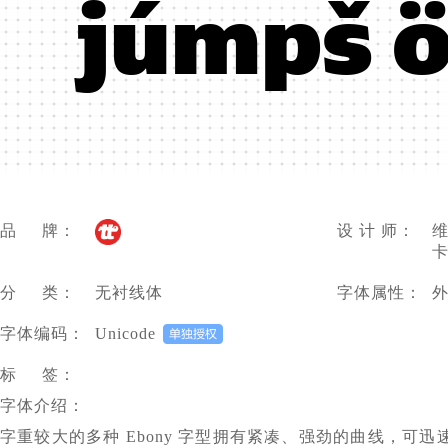
júmpš ö
品 牌：
设 计 师：
维
卡
分 类：
无衬线体
字体属性：
字体编码：
Unicode
标 签：
字体介绍：
字重较大的多种 Ebony 字型拥有紧凑、强劲的曲线，可