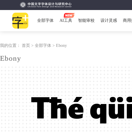
全部字体
AI工具
智能审校
设计灵感
商用
我的位置：
首页 >
全部字体 >
Ebony
Ebony
Tħé qü