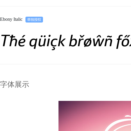
Ebony Italic
Tħé qüiçk břøŵñ fő
字体展示