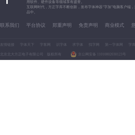
用软件、硬件设备等领域享有盛誉。
互联网时代，方正字库不断创新，发布字体神器“字加”电脑客户端
品中。
联系我们
平台协议
郑重声明
免责声明
商业模式
友情链接
字体天下
字客网
识字体
求字体
找字网
第一字体网
字
北京北大方正电子有限公司 版权所有
京公网安备 11010802030123号