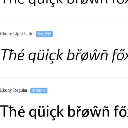
Ebony Light Italic
Tħé qüiçk břøŵñ fő
Ebony Regular
Tħé qüiçk břøŵñ fő