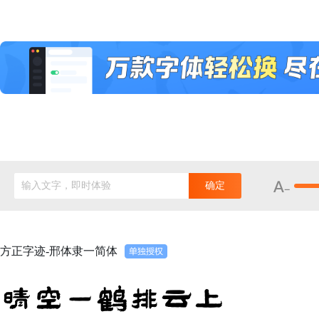
输入文字，即时体验
确定
方正字迹-邢体隶一简体
晴空一鹤排云上