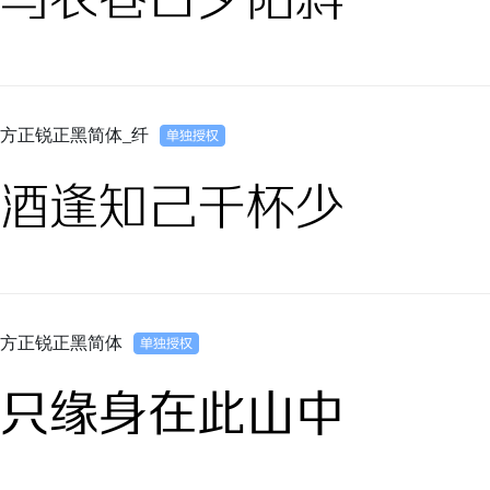
乌衣巷口夕阳斜
方正锐正黑简体_纤
酒逢知己千杯少
方正锐正黑简体
只缘身在此山中