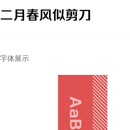
二月春风似剪刀
字体展示