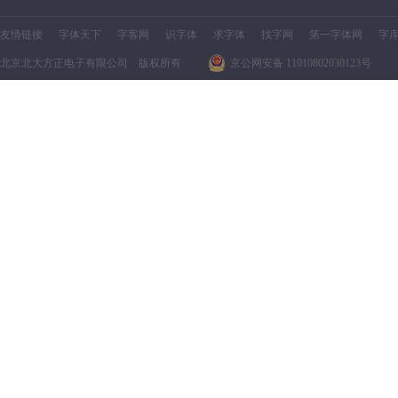
友情链接
字体天下
字客网
识字体
求字体
找字网
第一字体网
字
北京北大方正电子有限公司 版权所有
京公网安备 11010802030123号