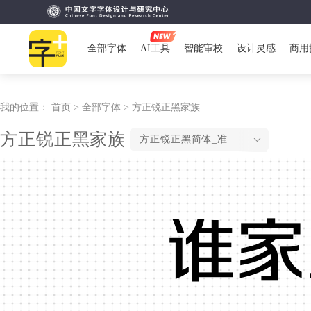
全部字体
AI工具
智能审校
设计灵感
商用
我的位置：
首页 >
全部字体 >
方正锐正黑家族
方正锐正黑家族
方正锐正黑简体_准
谁家