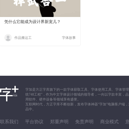
凭什么它能成为设计界新宠儿？
作品搬运工
字体故事
字加是方正字库旗下的一款字体获取工具、字体使用工具、字体管理
统748工程”，作为中文字体设计领域的领导者，一向以字款丰富
用软件、硬件设备等领域享有盛誉。
互联网时代，方正字库不断创新，发布字体神器“字加”电脑客户端
品中。
联系我们
平台协议
郑重声明
免责声明
商业模式