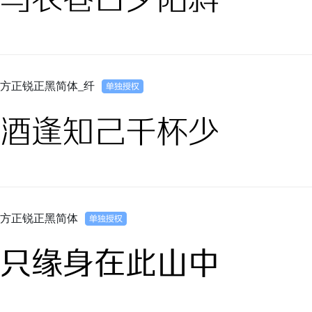
乌衣巷口夕阳斜
方正锐正黑简体_纤
酒逢知己千杯少
方正锐正黑简体
只缘身在此山中