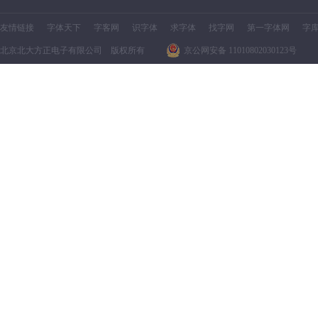
友情链接
字体天下
字客网
识字体
求字体
找字网
第一字体网
字
北京北大方正电子有限公司 版权所有
京公网安备 11010802030123号