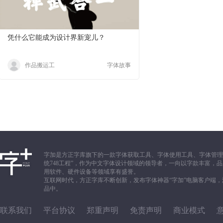
凭什么它能成为设计界新宠儿？
作品搬运工
字体故事
字加是方正字库旗下的一款字体获取工具、字体使用工具、字体管理
统748工程”，作为中文字体设计领域的领导者，一向以字款丰富
用软件、硬件设备等领域享有盛誉。
互联网时代，方正字库不断创新，发布字体神器“字加”电脑客户端
品中。
联系我们
平台协议
郑重声明
免责声明
商业模式