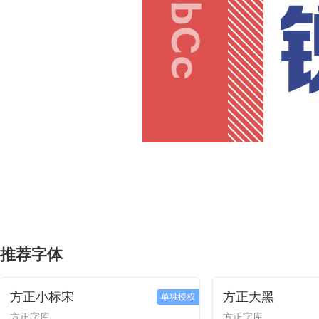
推荐字体
方正小标宋
方正大黑
单独授权
方正字库
方正字库