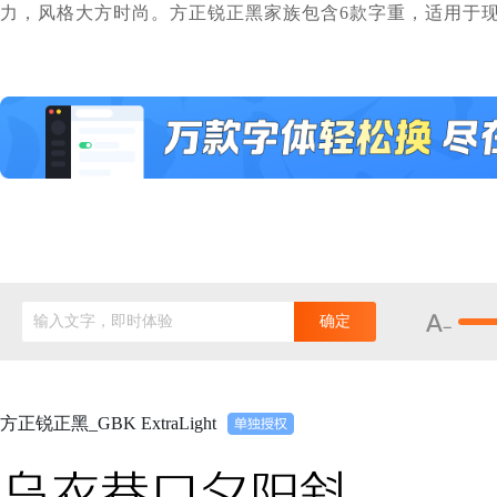
力，风格大方时尚。方正锐正黑家族包含6款字重，适用于
输入文字，即时体验
确定
方正锐正黑_GBK ExtraLight