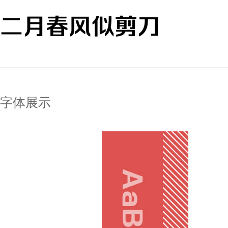
二月春风似剪刀
字体展示