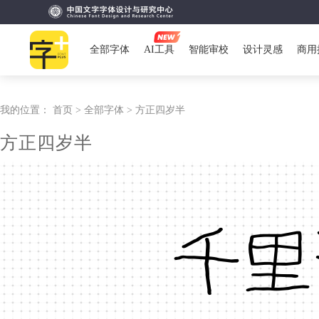
全部字体
AI工具
智能审校
设计灵感
商用
我的位置：
首页 >
全部字体 >
方正四岁半
方正四岁半
千里