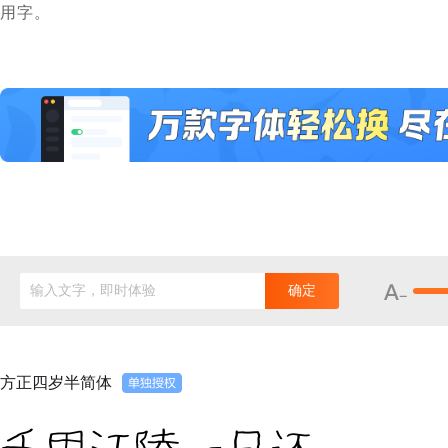
用字。
输入文字，即时体验
确定
方正四岁半简体