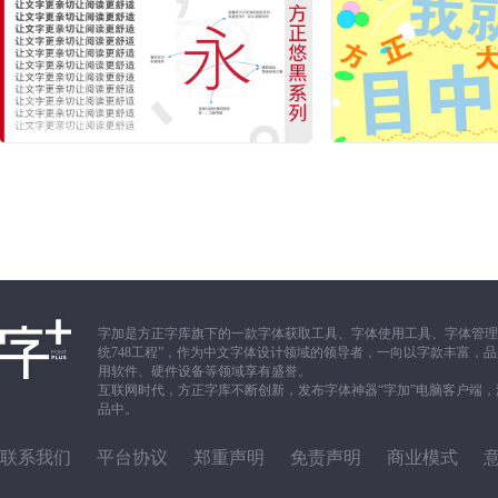
字加是方正字库旗下的一款字体获取工具、字体使用工具、字体管理
统748工程”，作为中文字体设计领域的领导者，一向以字款丰富
用软件、硬件设备等领域享有盛誉。
互联网时代，方正字库不断创新，发布字体神器“字加”电脑客户端
品中。
联系我们
平台协议
郑重声明
免责声明
商业模式