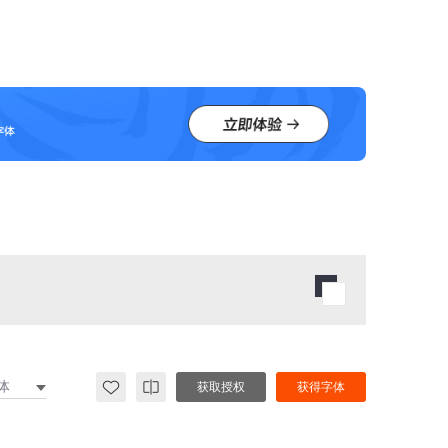
体
获取授权
获得字体