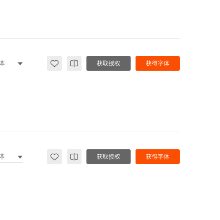
体
获取授权
获得字体
体
获取授权
获得字体