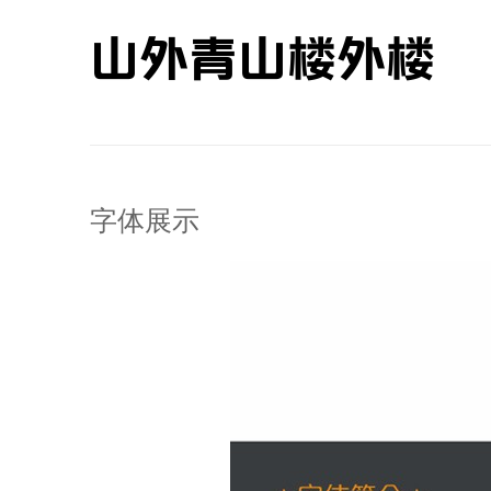
山外青山楼外楼
字体展示