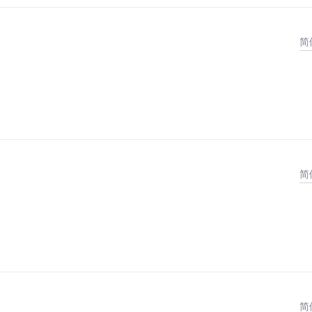
简
简
简