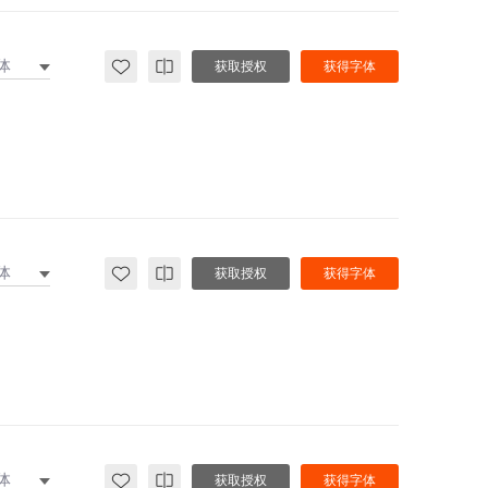
体
获取授权
获得字体
体
获取授权
获得字体
体
获取授权
获得字体