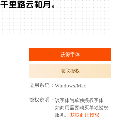
千里路云和月。
获得字体
获取授权
适用系统：
Windows/Mac
授权说明：
该字体为单独授权字体，
如商用需要购买单独授权
服务。
获取商用授权