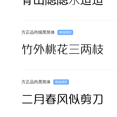
青山隐隐水迢迢
方正品尚细黑简体
竹外桃花三两枝
方正品尚黑简体
二月春风似剪刀