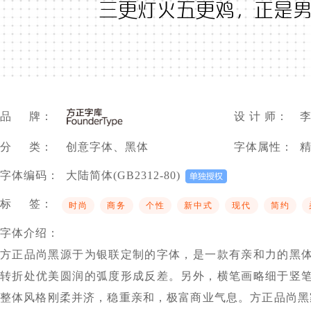
三更灯火五更鸡，正是
品 牌：
设 计 师：
李
分 类：
创意字体、黑体
字体属性：
字体编码：
大陆简体(GB2312-80)
标 签：
时尚
商务
个性
新中式
现代
简约
字体介绍：
方正品尚黑源于为银联定制的字体，是一款有亲和力的黑
转折处优美圆润的弧度形成反差。另外，横笔画略细于竖
整体风格刚柔并济，稳重亲和，极富商业气息。方正品尚黑