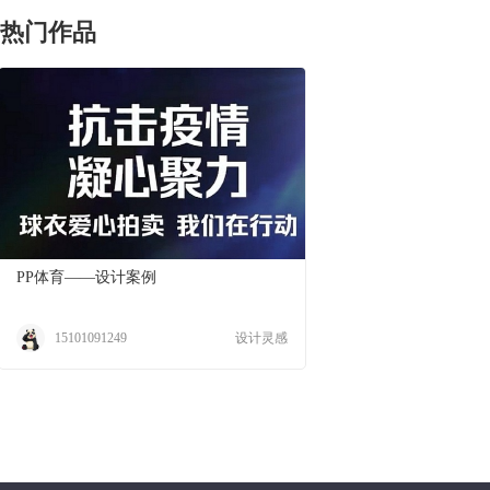
热门作品
PP体育——设计案例
15101091249
设计灵感