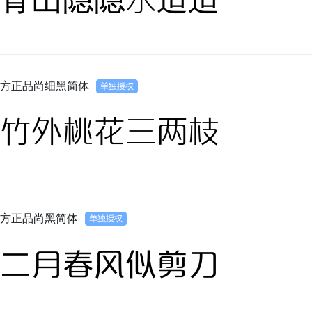
青山隐隐水迢迢
方正品尚细黑简体
竹外桃花三两枝
方正品尚黑简体
二月春风似剪刀