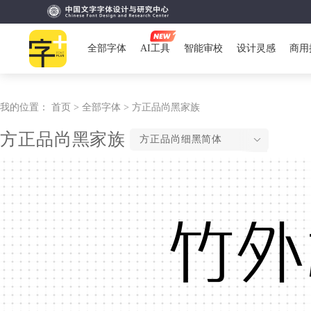
全部字体
AI工具
智能审校
设计灵感
商用
我的位置：
首页 >
全部字体 >
方正品尚黑家族
方正品尚黑家族
方正品尚细黑简体
竹外