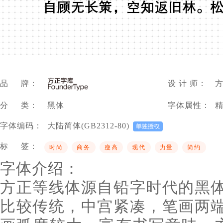
自顾无长策，空知返旧林。
品 牌：
设 计 师：
分 类：
黑体
字体属性：
字体编码：
大陆简体(GB2312-80)
标 签：
时尚
商务
瘦高
现代
力量
简约
字体介绍：
方正等线体源自铅字时代的黑
比较传统，中宫紧凑，笔画两