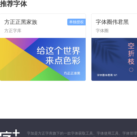
推荐字体
方正正黑家族
字体圈伟君黑
单独授权
方正字库
字体圈
字加是方正字库旗下的一款字体获取工具、字体使用工具、字体管理