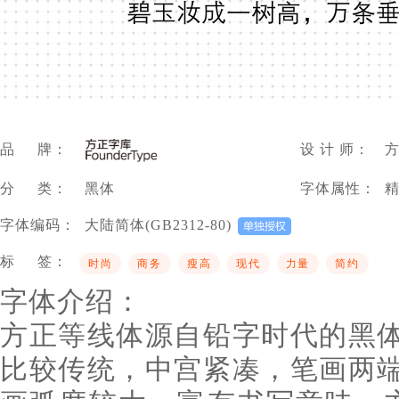
碧玉妆成一树高，万条
品 牌：
设 计 师：
分 类：
黑体
字体属性：
字体编码：
大陆简体(GB2312-80)
标 签：
时尚
商务
瘦高
现代
力量
简约
字体介绍：
方正等线体源自铅字时代的黑
比较传统，中宫紧凑，笔画两