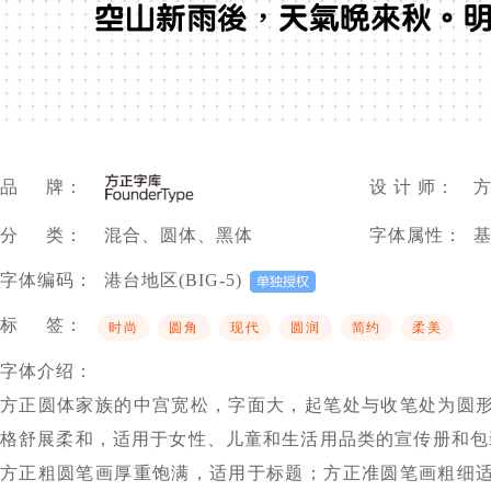
空山新雨後，天氣晚來秋。
品 牌：
设 计 师：
分 类：
混合、圆体、黑体
字体属性：
字体编码：
港台地区(BIG-5)
标 签：
时尚
圆角
现代
圆润
简约
柔美
字体介绍：
方正圆体家族的中宫宽松，字面大，起笔处与收笔处为圆
格舒展柔和，适用于女性、儿童和生活用品类的宣传册和包
方正粗圆笔画厚重饱满，适用于标题；方正准圆笔画粗细