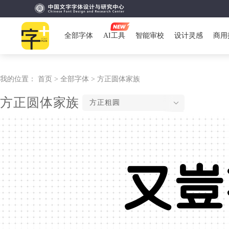
全部字体
AI工具
智能审校
设计灵感
商用
我的位置：
首页 >
全部字体 >
方正圆体家族
方正圆体家族
方正粗圓
又豈