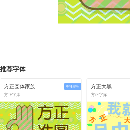
推荐字体
方正圆体家族
方正大黑
单独授权
方正字库
方正字库