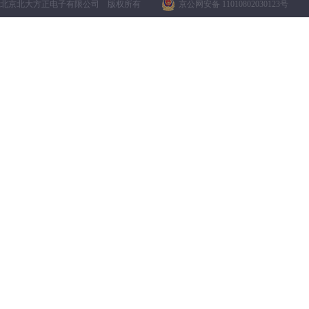
北京北大方正电子有限公司 版权所有
京公网安备 11010802030123号