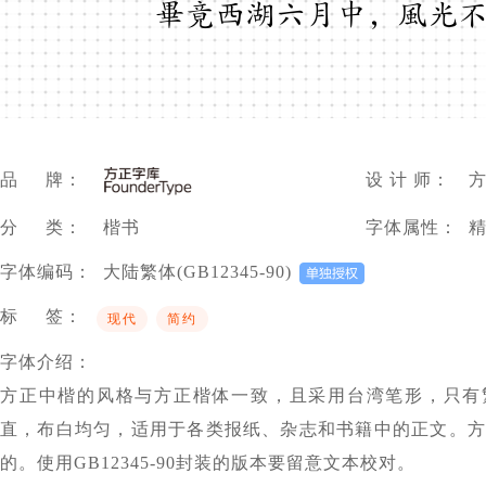
毕竟西湖六月中，风光
品 牌：
设 计 师：
分 类：
楷书
字体属性：
字体编码：
大陆繁体(GB12345-90)
标 签：
现代
简约
字体介绍：
方正中楷的风格与方正楷体一致，且采用台湾笔形，只有
直，布白均匀，适用于各类报纸、杂志和书籍中的正文。方
的。使用GB12345-90封装的版本要留意文本校对。