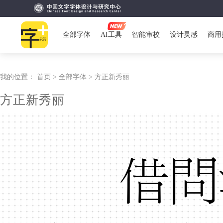
全部字体
AI工具
智能审校
设计灵感
商用
我的位置：
首页 >
全部字体 >
方正新秀丽
方正新秀丽
借问