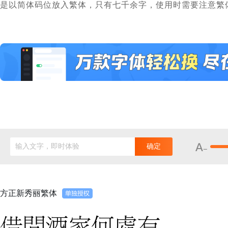
是以简体码位放入繁体，只有七千余字，使用时需要注意繁
输入文字，即时体验
确定
方正新秀丽繁体
借问酒家何处有