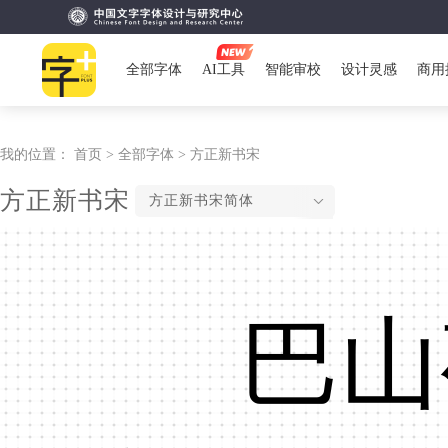
全部字体
AI工具
智能审校
设计灵感
商用
我的位置：
首页 >
全部字体 >
方正新书宋
方正新书宋
方正新书宋简体
巴山