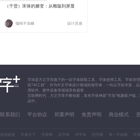
（干货）宋体的嬗变：从雕版到屏显
咖啡不加糖
设计灵感
字加是方正字库旗下的一款字体获取工具、字体使用工具、字体管理
统748工程”，作为中文字体设计领域的领导者，一向以字款丰富
用软件、硬件设备等领域享有盛誉。
互联网时代，方正字库不断创新，发布字体神器“字加”电脑客户端
品中。
联系我们
平台协议
郑重声明
免责声明
商业模式
友情链接
字体天下
字客网
识字体
求字体
找字网
第一字体网
字