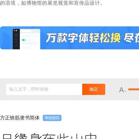
的语境，如博物馆的展览视觉和宣传品设计。
输入文字，即时体验
确定
方正铁筋隶书简体
只缘身在此山中