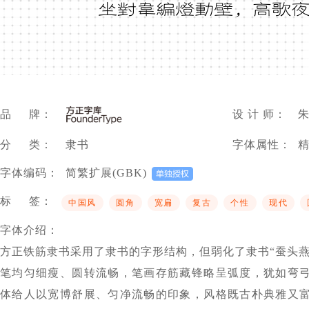
坐對韋編燈動壁，高歌
品 牌：
设 计 师：
分 类：
隶书
字体属性：
字体编码：
简繁扩展(GBK)
标 签：
中国风
圆角
宽扁
复古
个性
现代
字体介绍：
方正铁筋隶书采用了隶书的字形结构，但弱化了隶书“蚕头
笔均匀细瘦、圆转流畅，笔画存筋藏锋略呈弧度，犹如弯
体给人以宽博舒展、匀净流畅的印象，风格既古朴典雅又