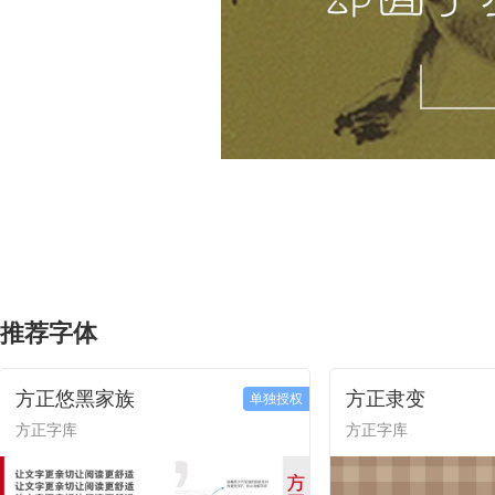
推荐字体
方正悠黑家族
方正隶变
单独授权
方正字库
方正字库