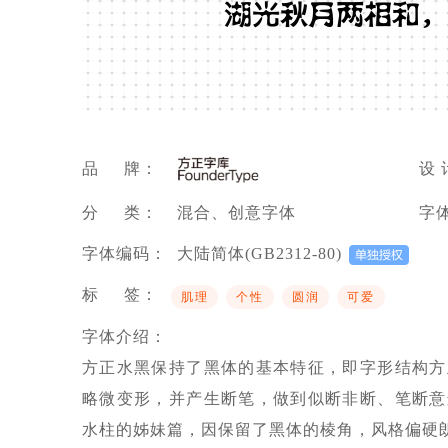
湖光秋月两相和，
品 牌：
设 
分 类：
混合、创意字体
字
字体编码：
大陆简体(GB2312-80)
标 签：
肌理
个性
圆润
可爱
字体介绍：
方正水黑保持了黑体的基本特征，即字形结构方
略微变形，并产生断笔，做到似断非断、笔断意
水柱的姊妹篇，因保留了黑体的棱角，风格偏硬