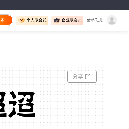
搜索
个人版会员
企业版会员
登录/注册
分享
迢迢