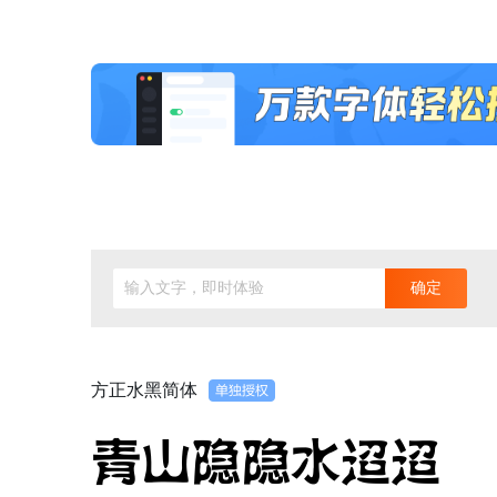
输入文字，即时体验
确定
方正水黑简体
青山隐隐水迢迢