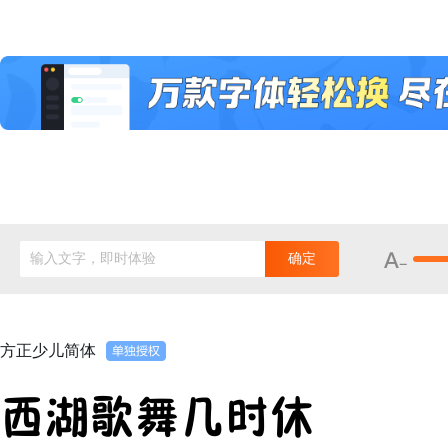
输入文字，即时体验
确定
方正少儿简体
西湖歌舞几时休