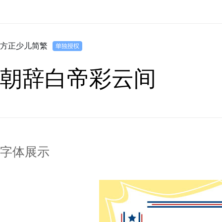
方正少儿简繁
朝辞白帝彩云间
字体展示