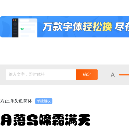
输入文字，即时体验
确定
方正胖头鱼简体
月落乌啼霜满天