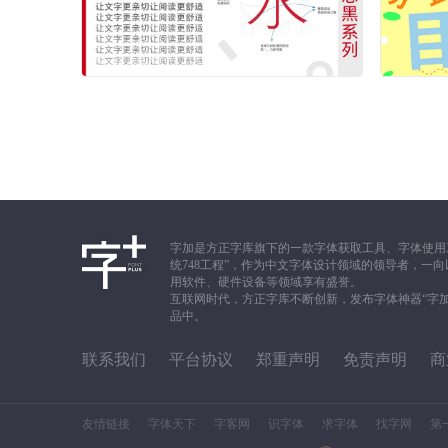
字加是方正字库旗下的一款字体获取工具、字体使用
统748工程”，作为中文字体设计领域的领导者，
用软件、硬件设备等领域享有盛誉。
互联网时代，方正字库不断创新，发布字体神器“字
品中。
联系我们
平台协议
郑重声明
免责声明
商
友情链接
字体天下
字客网
识字体
求字体
找字网
第