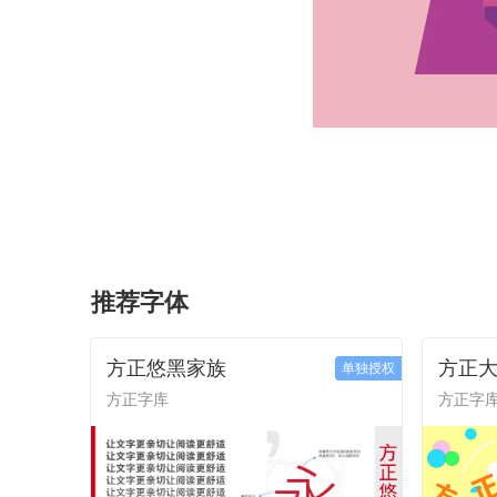
推荐字体
方正悠黑家族
方正
单独授权
方正字库
方正字