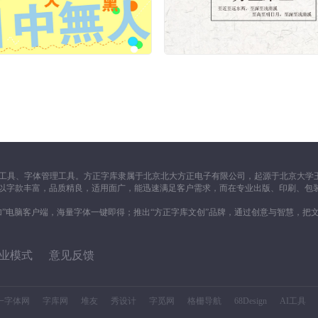
工具、字体管理工具。方正字库隶属于北京北大方正电子有限公司，起源于北京大学王
一向以字款丰富，品质精良，适用面广，能迅速满足客户需求，而在专业出版、印刷、包
加”电脑客户端，海量字体一键即得；推出“方正字库文创”品牌，通过创意与智慧，把
业模式
意见反馈
一字体网
字库网
堆友
秀设计
字觅网
格栅导航
68Design
AI工具