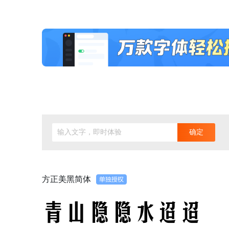
输入文字，即时体验
确定
方正美黑简体
青山隐隐水迢迢