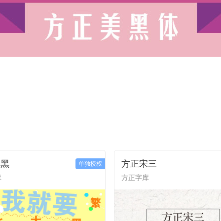
大黑
方正宋三
单独授权
库
方正字库