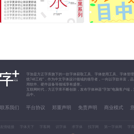
字加是方正字库旗下的一款字体获取工具、字体使用工具、字体管理
统748工程”，作为中文字体设计领域的领导者，一向以字款丰富
用软件、硬件设备等领域享有盛誉。
互联网时代，方正字库不断创新，发布字体神器“字加”电脑客户端
品中。
联系我们
平台协议
郑重声明
免责声明
商业模式
友情链接
字体天下
字客网
识字体
求字体
找字网
第一字体网
字