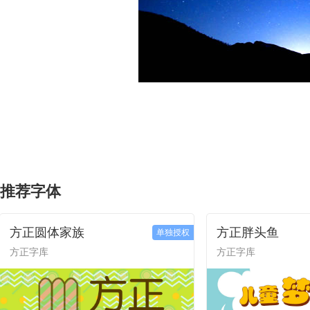
推荐字体
方正圆体家族
方正胖头鱼
单独授权
方正字库
方正字库