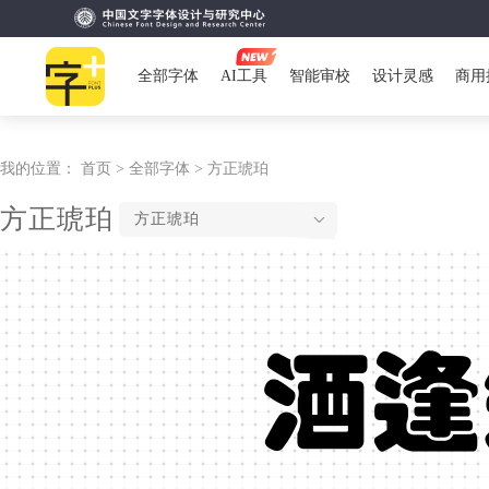
全部字体
AI工具
智能审校
设计灵感
商用
我的位置：
首页 >
全部字体 >
方正琥珀
方正琥珀
方正琥珀
酒逢