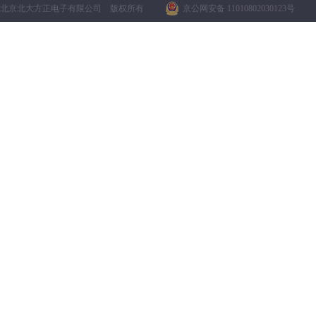
北京北大方正电子有限公司 版权所有
京公网安备 11010802030123号