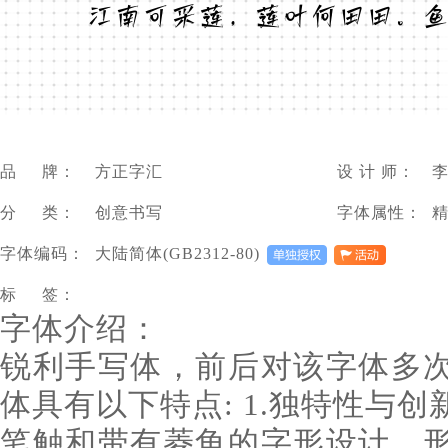
江南可采莲，莲叶何田田。
品 牌：
方正字汇
设 计 师：
分 类：
创意书写
字体属性：
字体编码：
大陆简体(GB2312-80)
标 签：
字体介绍：
锐利手写体，前后对该字体多
体具有以下特点: 1.独特性与
笔触和带有菱角的字形设计，