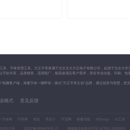
工具、字体管理工具。方正字库隶属于北京北大方正电子有限公司，起源于北京大学王
一向以字款丰富，品质精良，适用面广，能迅速满足客户需求，而在专业出版、印刷、包
加”电脑客户端，海量字体一键即得；推出“方正字库文创”品牌，通过创意与智慧，把
业模式
意见反馈
一字体网
字库网
堆友
秀设计
字觅网
格栅导航
68Design
AI工具
030123号
京ICP备09064830号-25
增值电信业务许可证 合字B2-20200019