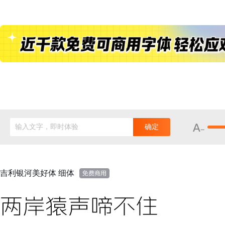
输入文字，即时体验
确定
吉利银河美好体 细体
两岸猿声啼不住