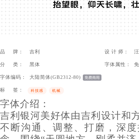
抬望眼，仰天长啸，
品 牌：
吉利
设 计 师：
汪
分 类：
黑体
字体属性：
字体编码：
大陆简体(GB2312-80)
标 签：
科技感
机械
字体介绍：
吉利银河美好体由吉利设计和
不断沟通、调整、打磨，深度