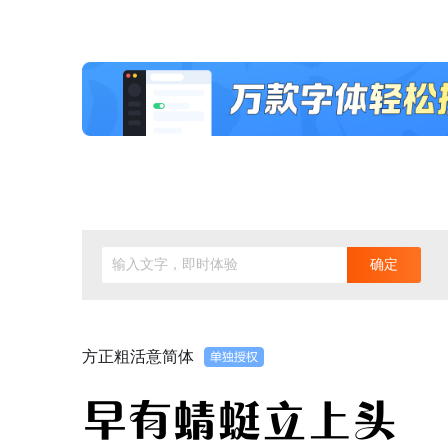
输入文字，即时体验
确定
方正粗活意简体
早有蜻蜓立上头