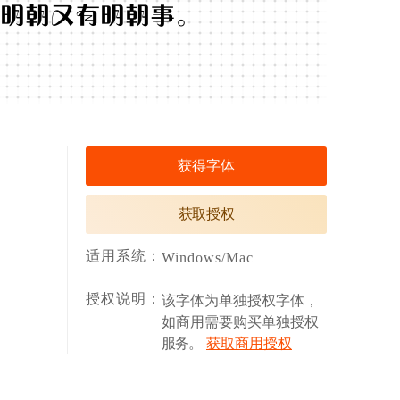
明朝又有明朝事。
获得字体
获取授权
适用系统：
Windows/Mac
授权说明：
该字体为单独授权字体，
如商用需要购买单独授权
服务。
获取商用授权