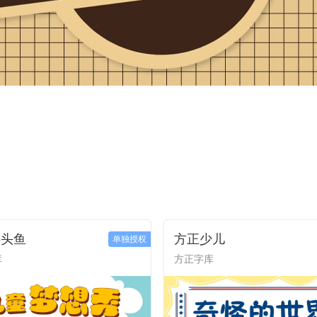
胖头鱼
方正少儿
单独授权
库
方正字库