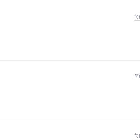
简
简
简