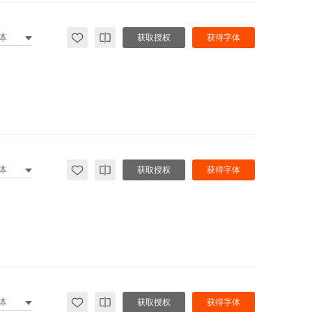
体
获取授权
获得字体
体
获取授权
获得字体
体
获取授权
获得字体