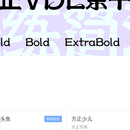
胖头鱼
方正少儿
单独授权
库
方正字库