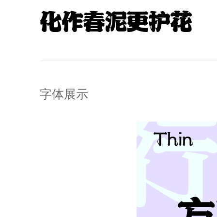
化作春泥更护花
字体展示