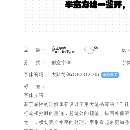
半亩方塘一鉴开，
品 牌：
设 
分 类：
创意字体
字
字体编码：
大陆简体(GB2312-80)
标 签：
字体介绍：
基于感性的理解重新设计了用大笔书写的「千社
行笔顿挫时的墨迹，起笔处的顿笔，捺画处保留
之上，横划完全水平的处理让字形看起来更加整