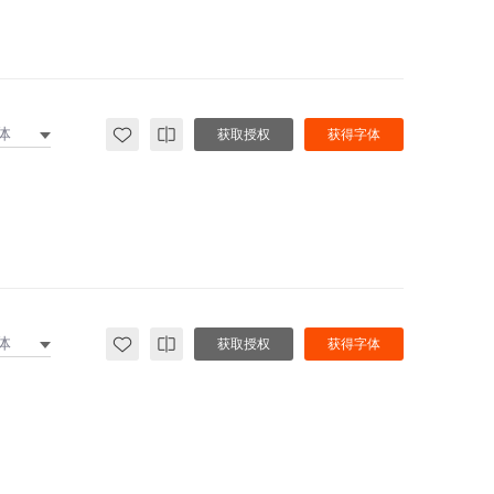
体
获取授权
获得字体
体
获取授权
获得字体