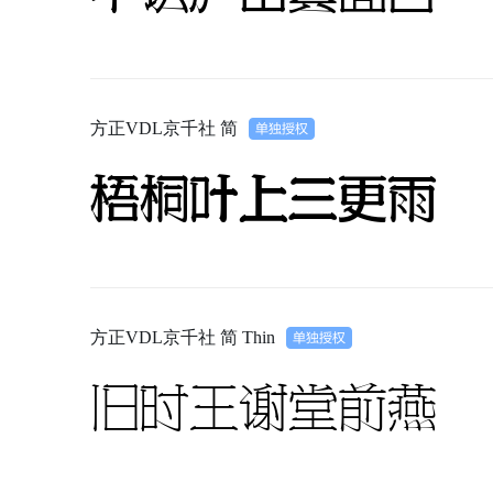
方正VDL京千社 简
梧桐叶上三更雨
方正VDL京千社 简 Thin
旧时王谢堂前燕