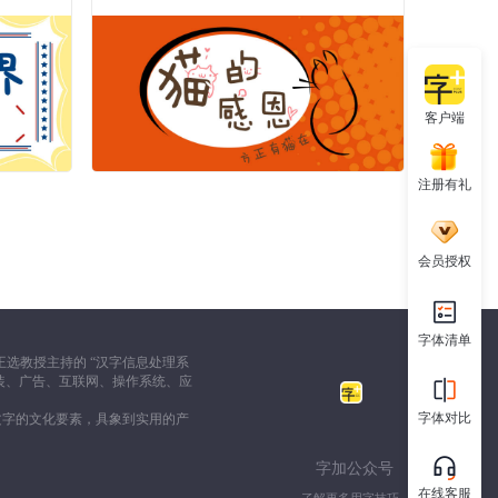
客户端
注册有礼
会员授权
字体清单
选教授主持的 “汉字信息处理系
装、广告、互联网、操作系统、应
字体对比
文字的文化要素，具象到实用的产
字加公众号
在线客服