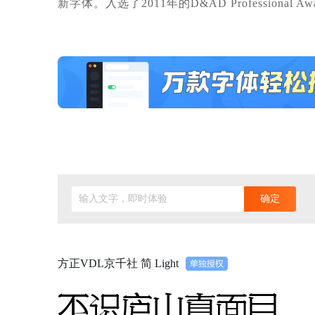
新字体。入选了2011年的D&AD Professional Aw
输入文字，即时体验
确定
方正VDL京千社 简 Light
不识庐山真面目