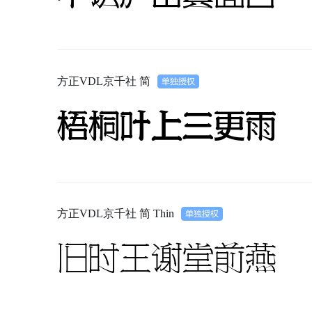
方正VDL京千社 简
梧桐叶上三更雨
方正VDL京千社 简 Thin
旧时王谢堂前燕