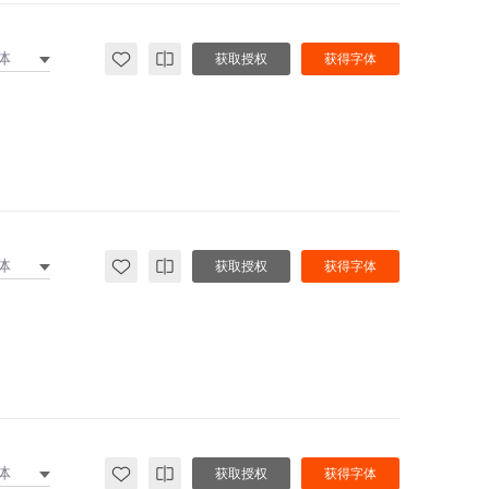
体
获取授权
获得字体
体
获取授权
获得字体
体
获取授权
获得字体