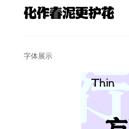
化作春泥更护花
字体展示