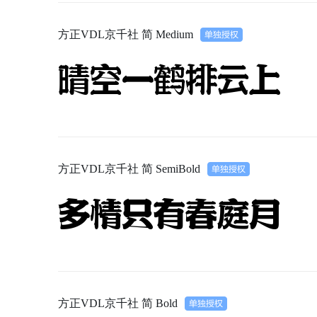
方正VDL京千社 简 Medium
晴空一鹤排云上
方正VDL京千社 简 SemiBold
多情只有春庭月
方正VDL京千社 简 Bold