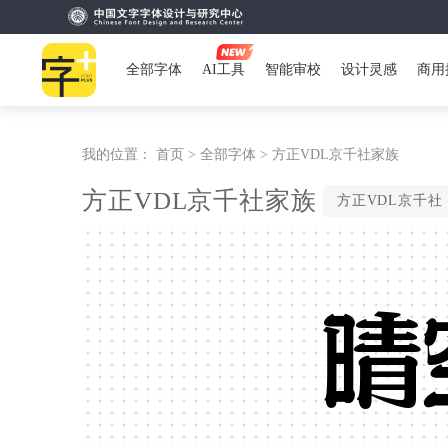
全部字体
AI工具
智能审校
设计灵感
商用
我的位置：
首页 >
全部字体 >
方正VDL京千社家族
方正VDL京千社家族
方正VDL京千社 简
晴