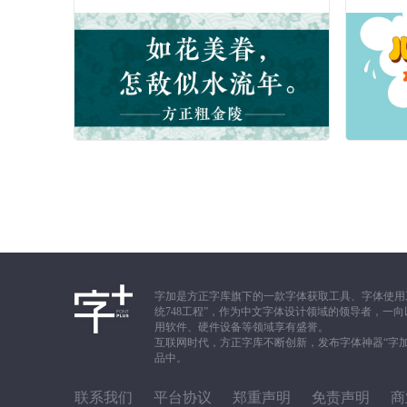
字加是方正字库旗下的一款字体获取工具、字体使用
统748工程”，作为中文字体设计领域的领导者，
用软件、硬件设备等领域享有盛誉。
互联网时代，方正字库不断创新，发布字体神器“字
品中。
联系我们
平台协议
郑重声明
免责声明
商