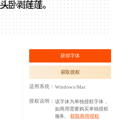
头卧剥莲蓬。
获得字体
获取授权
适用系统：
Windows/Mac
授权说明：
该字体为单独授权字体，
如商用需要购买单独授权
服务。
获取商用授权