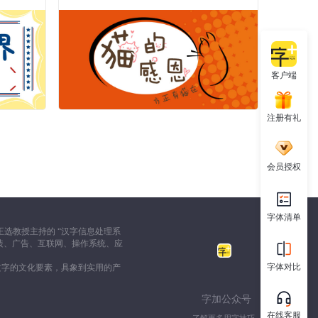
客户端
注册有礼
会员授权
字体清单
选教授主持的 “汉字信息处理系
装、广告、互联网、操作系统、应
字体对比
文字的文化要素，具象到实用的产
字加公众号
在线客服