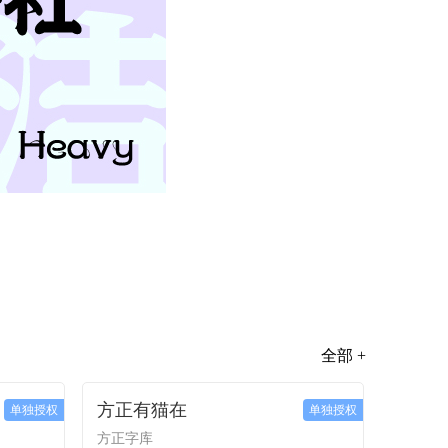
全部 +
方正有猫在
单独授权
单独授权
方正字库