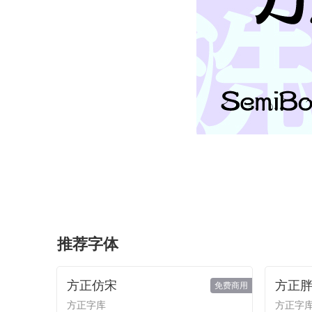
推荐字体
方正仿宋
方正
免费商用
方正字库
方正字