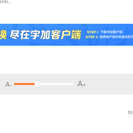
ards。
简