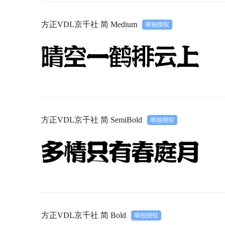
方正VDL京千社 简 Medium
晴空一鹤排云上
方正VDL京千社 简 SemiBold
多情只有春庭月
方正VDL京千社 简 Bold