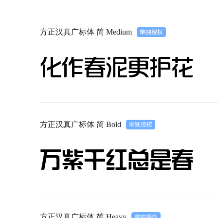
方正汉真广标体 简 Medium
化作春泥更护花
方正汉真广标体 简 Bold
万紫千红总是春
方正汉真广标体 简 Heavy