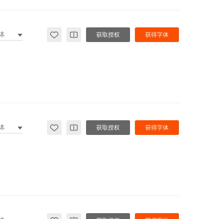
体
获取授权
获得字体
体
获取授权
获得字体