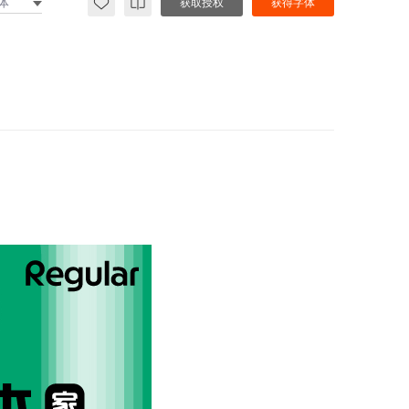
体
获取授权
获得字体