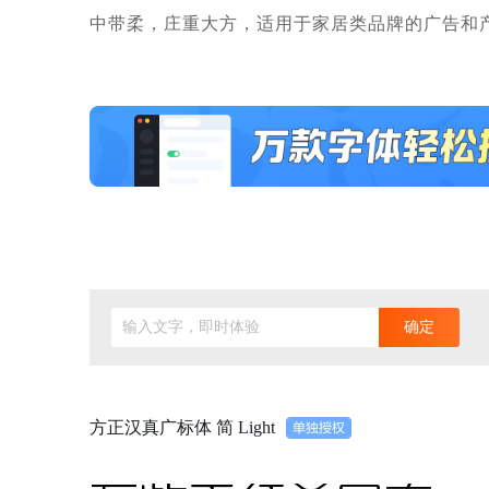
中带柔，庄重大方，适用于家居类品牌的广告和
输入文字，即时体验
确定
方正汉真广标体 简 Light