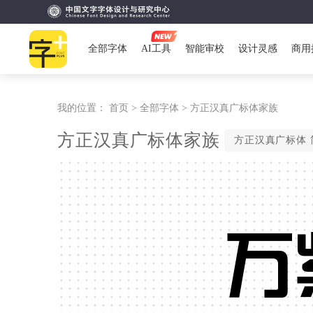
全部字体
AI工具
智能审校
设计灵感
商用
我的位置：
首页 >
全部字体 >
方正汉真广标体家族
方正汉真广标体家族
方正汉真广标体 简
万