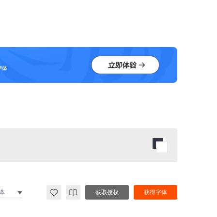
体
获取授权
获得字体