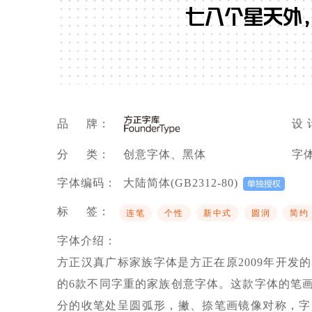
七八个星天外
品 牌：
设 
分 类：
创意字体、黑体
字
字体编码：
大陆简体(GB2312-80)
标 签：
连笔
个性
新中式
圆润
简约
字体介绍：
方正汉真广标家族字体是方正在原2009年开发
的6款不同字重的家族创意字体。这款字体的笔
分的收笔处呈圆弧形，撇、捺笔画镜像对称，字