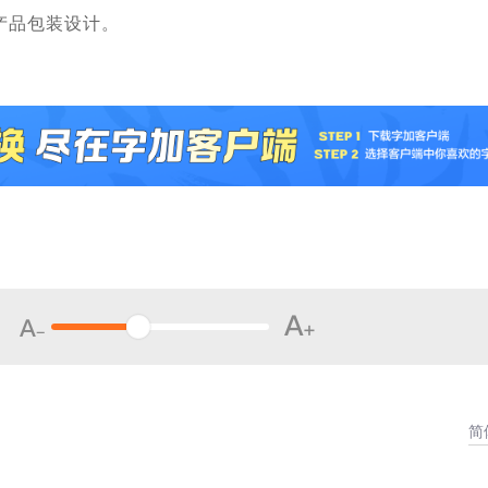
产品包装设计。
简