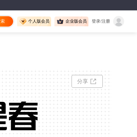
搜索
个人版会员
企业版会员
登录/注册
分享
是春