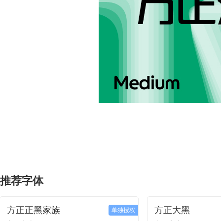
推荐字体
方正正黑家族
方正大黑
单独授权