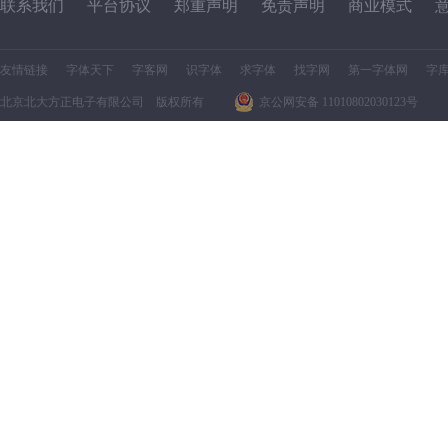
联系我们
平台协议
郑重声明
免责声明
商业模式
友情链接
字体天下
字客网
识字体
求字体
找字网
第一字体网
字
北京北大方正电子有限公司 版权所有
京公网安备 11010802030123号