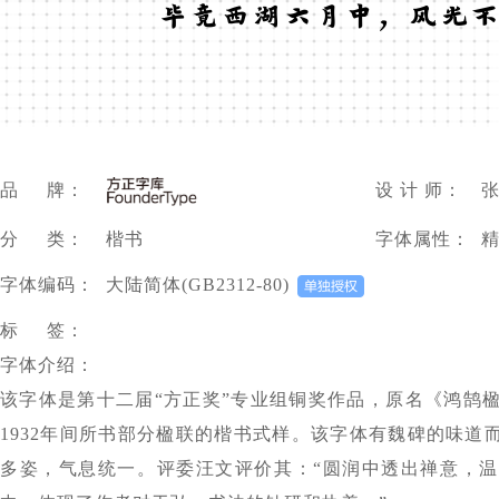
毕竟西湖六月中，风光
品 牌：
设 计 师：
张
分 类：
楷书
字体属性：
字体编码：
大陆简体(GB2312-80)
标 签：
字体介绍：
该字体是第十二届“方正奖”专业组铜奖作品，原名《鸿鹄楹
1932年间所书部分楹联的楷书式样。该字体有魏碑的味
多姿，气息统一。评委汪文评价其：“圆润中透出禅意，