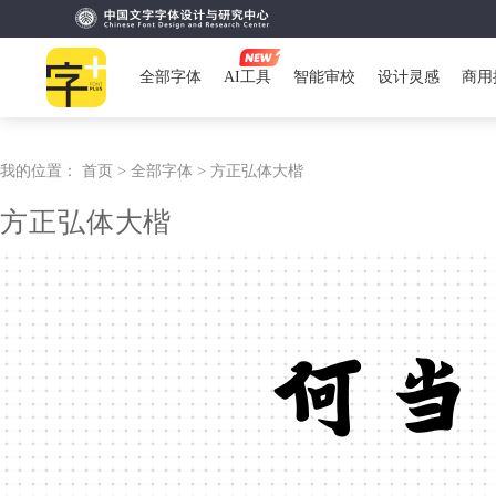
全部字体
AI工具
智能审校
设计灵感
商用
我的位置：
首页 >
全部字体 >
方正弘体大楷
方正弘体大楷
何当