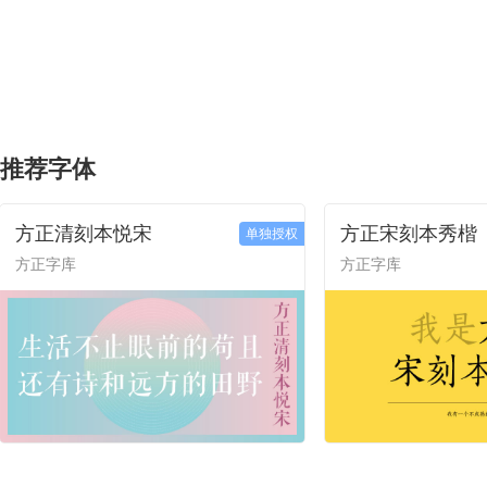
推荐字体
方正清刻本悦宋
方正宋刻本秀楷
单独授权
方正字库
方正字库