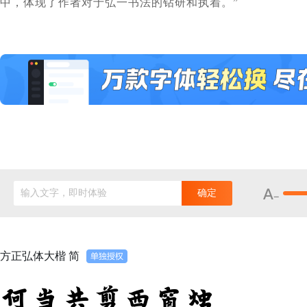
中，体现了作者对于弘一书法的钻研和执着。”
输入文字，即时体验
确定
方正弘体大楷 简
何当共剪西窗烛