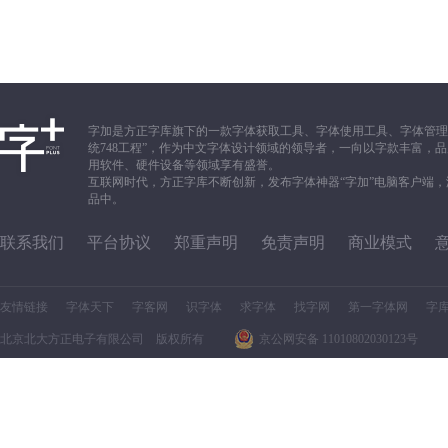
字加是方正字库旗下的一款字体获取工具、字体使用工具、字体管理
统748工程”，作为中文字体设计领域的领导者，一向以字款丰富
用软件、硬件设备等领域享有盛誉。
互联网时代，方正字库不断创新，发布字体神器“字加”电脑客户端
品中。
联系我们
平台协议
郑重声明
免责声明
商业模式
友情链接
字体天下
字客网
识字体
求字体
找字网
第一字体网
字
北京北大方正电子有限公司 版权所有
京公网安备 11010802030123号