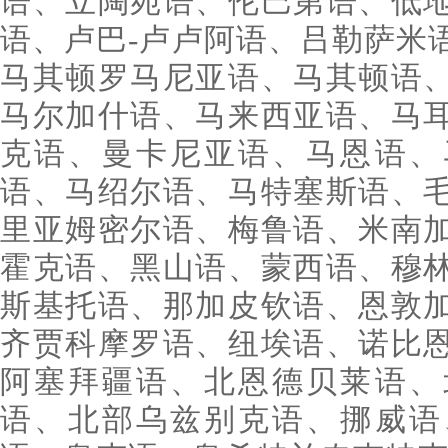
语、立陶宛语、伦巴第语、低
语、卢巴-卢卢阿语、吕勒萨米
马其顿罗马尼亚语、马其顿语
马尔加什语、马来西亚语、马
克语、曼卡尼亚语、马恩语、
语、马绍尔语、马特塞斯语、
里亚姆密尔语、梅鲁语、米南
霍克语、黑山语、蒙西语、穆
斯基托语、那加皮钦语、恩敦
齐贾科摩罗语、纽埃语、诺比
阿塞拜疆语、北恩德贝莱语、
语、北部乌兹别克语、挪威语