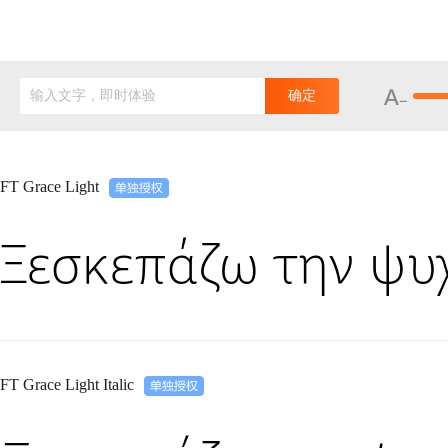
输入文字，即时体验
确定
FT Grace Light
Ξεσκεπάζω την ψυ
FT Grace Light Italic