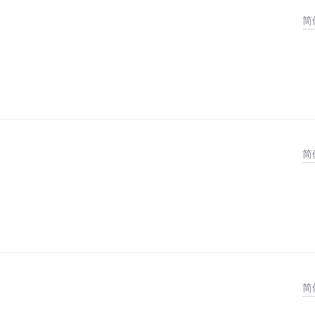
简
简
简