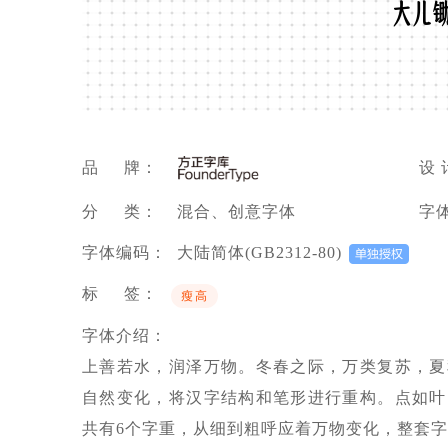
大儿
品 牌：
设 
分 类：
混合、创意字体
字
字体编码：
大陆简体(GB2312-80)
标 签：
瘦高
字体介绍：
上善若水，润泽万物。冬春之际，万类复苏，夏
自然变化，将汉字结构和笔形进行重构。点如叶
共有6个字重，从细到粗呼应着万物变化，整套