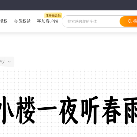
授权
会员权益
字加客户端
vy
小楼一夜听春