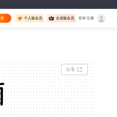
搜索
个人版会员
企业版会员
登录/注册
分享
雨