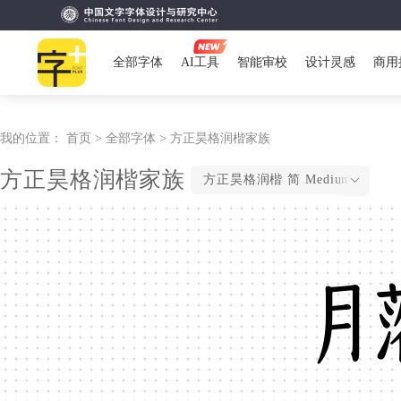
全部字体
AI工具
智能审校
设计灵感
商用
我的位置：
首页 >
全部字体 >
方正昊格润楷家族
方正昊格润楷家族
方正昊格润楷 简 Medium
月