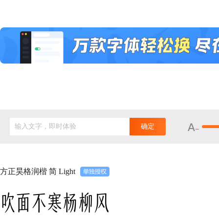
输入文字，即时体验
确定
方正昊格润楷 简 Light
吹面不寒杨柳风