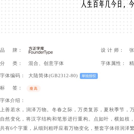
人生百年几今日，
品 牌：
设 计 师：
分 类：
混合、创意字体
字体属性：
字体编码：
大陆简体(GB2312-80)
标 签：
瘦高
字体介绍：
上善若水，润泽万物。冬春之际，万类复苏，夏秋季节，
自然变化，将汉字结构和笔形进行重构。点如叶，横如枝
共有6个字重，从细到粗呼应着万物变化，整套字体得润泽