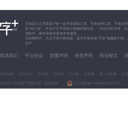
字加是方正字库旗下的一款字体获取工具、字体使用工具、字体管理
统748工程”，作为中文字体设计领域的领导者，一向以字款丰富
用软件、硬件设备等领域享有盛誉。
互联网时代，方正字库不断创新，发布字体神器“字加”电脑客户端
品中。
联系我们
平台协议
郑重声明
免责声明
商业模式
友情链接
字体天下
字客网
识字体
求字体
找字网
第一字体网
字
北京北大方正电子有限公司 版权所有
京公网安备 11010802030123号