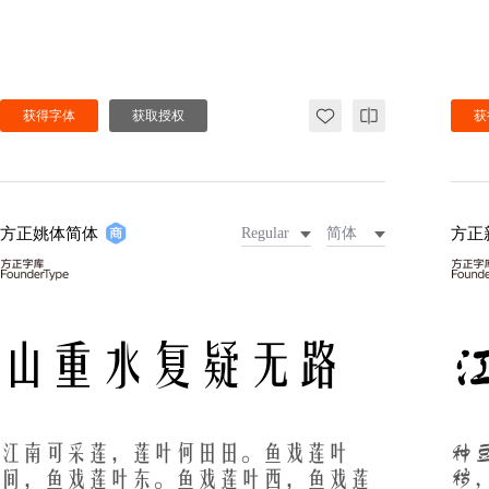
获得字体
获取授权
获
方正姚体简体
Regular
简体
方正
山重水复疑无路
江南可采莲，莲叶何田田。鱼戏莲叶
种
秽
间，鱼戏莲叶东。鱼戏莲叶西，鱼戏莲