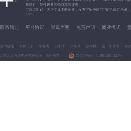
用软件、硬件设备等领域享有盛誉。
互联网时代，方正字库不断创新，发布字体神器“字加”电脑客户端
品中。
联系我们
平台协议
郑重声明
免责声明
商业模式
友情链接
字体天下
字客网
识字体
求字体
找字网
第一字体网
字
北京北大方正电子有限公司 版权所有
京公网安备 11010802030123号