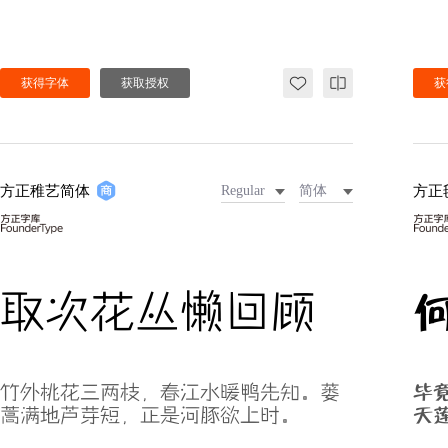
获得字体
获取授权
获
方正稚艺简体
Regular
简体
方正
取次花丛懒回顾
竹外桃花三两枝，春江水暖鸭先知。蒌
毕
蒿满地芦芽短，正是河豚欲上时。
天