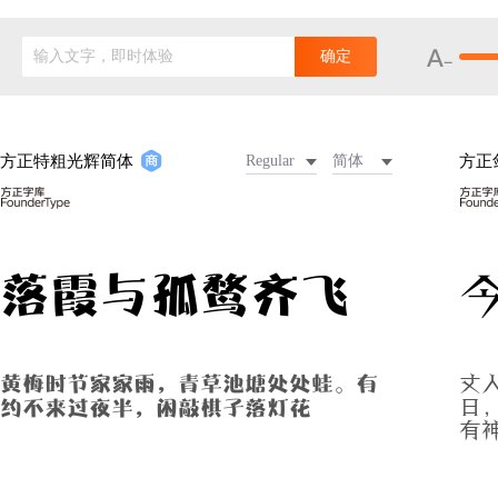
输入文字，即时体验
确定
方正特粗光辉简体
Regular
简体
方正
落霞与孤鹜齐飞
黄梅时节家家雨，青草池塘处处蛙。有
丈
日
约不来过夜半，闲敲棋子落灯花
有