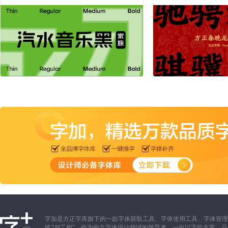
字加是方正字库旗下的一款字体获取工具、字体使用工具、字体管理
统748工程”，作为中文字体设计领域的领导者，一向以字款丰富