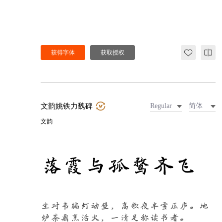
获得字体
获取授权
文韵姚铁力魏碑
Regular
简体
文韵
落霞与孤鹜齐飞
坐对韦编灯动壁，高歌夜半雪压庐。地
炉茶鼎烹活火，一清足称读书者。