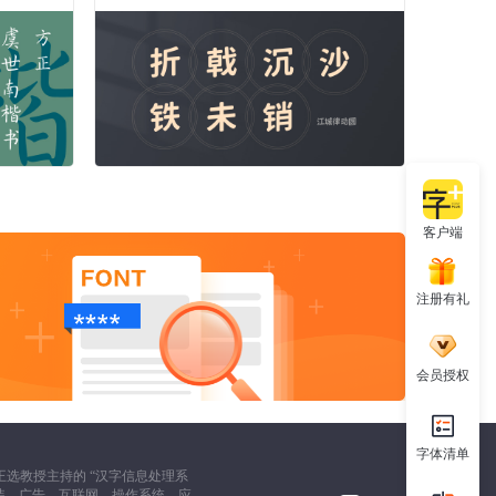
客户端
注册有礼
会员授权
字体清单
选教授主持的 “汉字信息处理系
装、广告、互联网、操作系统、应