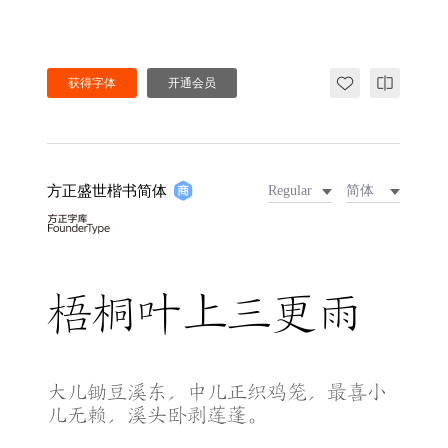
获得字体
开通会员
方正盛世楷书简体
Regular
简体
梧桐叶上三更雨
大儿锄豆溪东，中儿正织鸡笼，最喜小
儿无赖，溪头卧剥莲蓬。