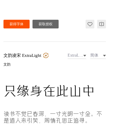
获得字体
获取授权
文韵凌宋 ExtraLight
ExtraLight
简体
文韵
只缘身在此山中
读书不觉已春深，一寸光阴一寸金。不
是道人来引笑，周情孔思正追寻。