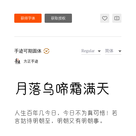
获得字体
获取授权
手迹可期圆体
Regular
简体
方正手迹
月落乌啼霜满天
人生百年几今日，今日不为真可惜！若
言姑待明朝至，明朝又有明朝事。