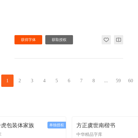
获得字体
获取授权
1
2
3
4
5
6
7
8
...
59
60
潘虎包装体家族
方正虞世南楷书
单独授权
库
中华精品字库