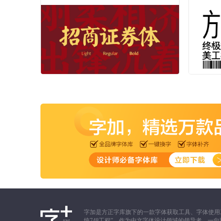
字加是方正字库旗下的一款字体获取工具、字体使用
统748工程”，作为中文字体设计领域的领导者，