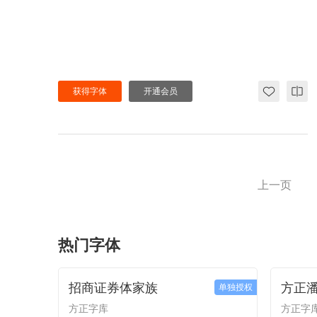
获得字体
开通会员
上一页
热门字体
招商证券体家族
方正
单独授权
方正字库
方正字