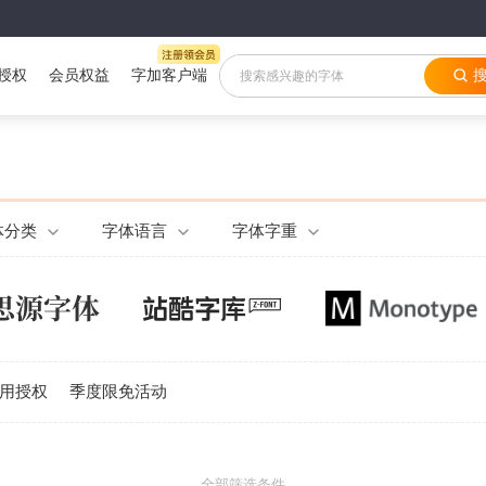
授权
会员权益
字加客户端
体分类
字体语言
字体字重
用授权
季度限免活动
全部筛选条件