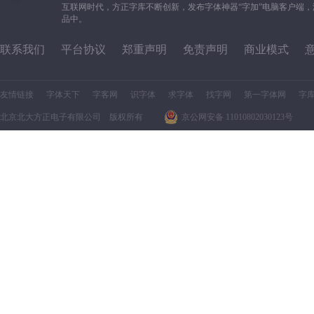
互联网时代，方正字库不断创新，发布字体神器“字加”电脑客户端
品中。
联系我们
平台协议
郑重声明
免责声明
商业模式
友情链接
字体天下
字客网
识字体
求字体
找字网
第一字体网
字
北京北大方正电子有限公司 版权所有
京公网安备 11010802030123号