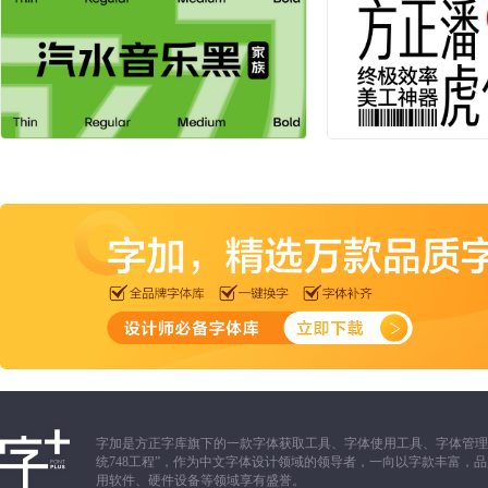
字加是方正字库旗下的一款字体获取工具、字体使用工具、字体管理
统748工程”，作为中文字体设计领域的领导者，一向以字款丰富
用软件、硬件设备等领域享有盛誉。