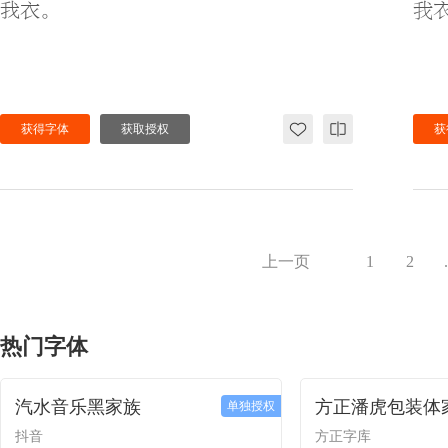
我衣。
我
获得字体
获取授权
获
上一页
1
2
.
热门字体
汽水音乐黑家族
方正潘虎包装体
单独授权
抖音
方正字库