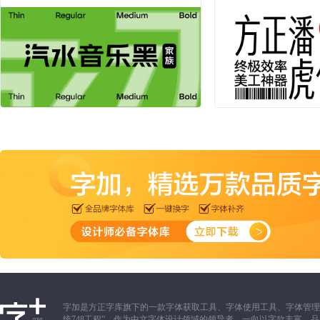
字加是方正字库旗下的一款字体获取工具、字体使用工具、字体管理
统748工程”，作为中文字体设计领域的领导者，一向以字款丰富