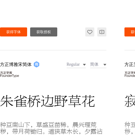
获得字体
获取授权
获
方正博雅宋简体
Regular
简体
方正
朱雀桥边野草花
种豆南山下，草盛豆苗稀。晨兴理荒
种
秽，带月荷锄归。道狭草木长，夕露沾
秽