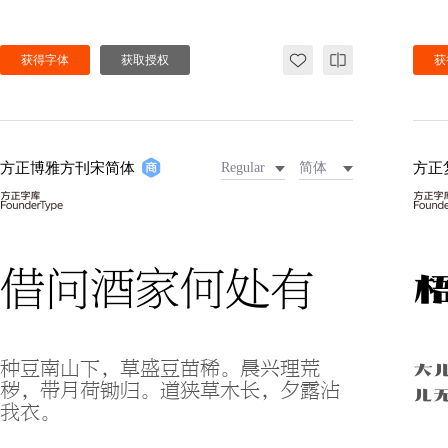
获得字体
获取授权
获
方正博雅方刊宋简体
Regular
简体
方正
借问酒家何处有
种豆南山下，草盛豆苗稀。晨兴理荒
大
秽，带月荷锄归。道狭草木长，夕露沾
儿
我衣。