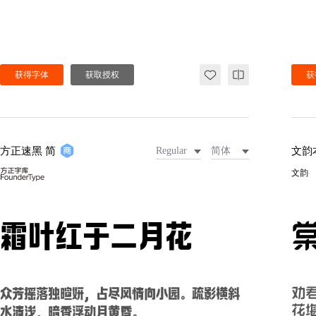
获得字体
获取授权
获
方正速黑 简
Regular
简体
文韵
文韵
霜叶红于二月花
众芳摇落独暄妍，占尽风情向小园。疏影横斜
劝
花
水清浅，暗香浮动月黄昏。