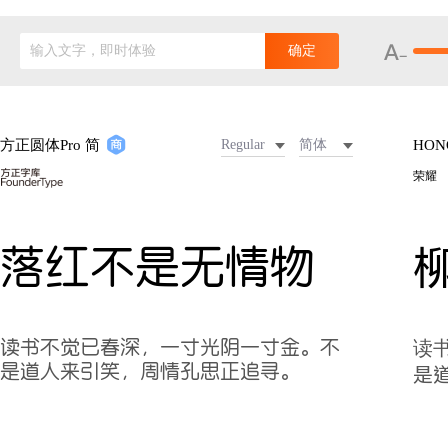
输入文字，即时体验
确定
方正圆体Pro 简
Regular
简体
HONO
荣耀
落红不是无情物
读书不觉已春深，一寸光阴一寸金。不
读
是道人来引笑，周情孔思正追寻。
是