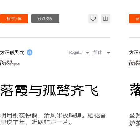
获得字体
获取授权
获
方正创黑 简
Regular
简体
落霞与孤鹜齐飞
明月别枝惊鹊，清风半夜鸣蝉。稻花香
坐
里说丰年，听取蛙声一片。
炉