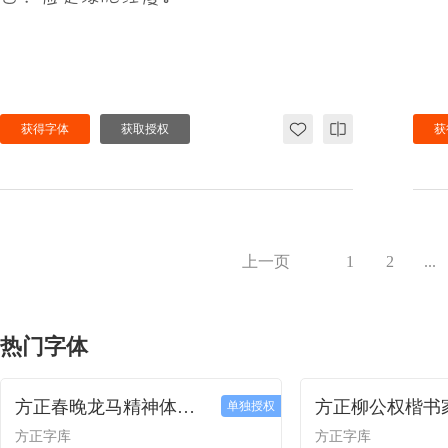
获得字体
获取授权
获
上一页
1
2
...
热门字体
方正春晚龙马精神体家族
方正柳公权楷书
单独授权
方正字库
方正字库