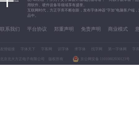
用软件、硬件设备等领域享有盛誉。
互联网时代，方正字库不断创新，发布字体神器“字加”电脑客户端
品中。
联系我们
平台协议
郑重声明
免责声明
商业模式
友情链接
字体天下
字客网
识字体
求字体
找字网
第一字体网
字
北京北大方正电子有限公司 版权所有
京公网安备 11010802030123号