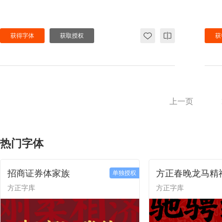
获得字体
获取授权
获
上一页
热门字体
招商证券体家族
单独授权
方正字库
方正字库