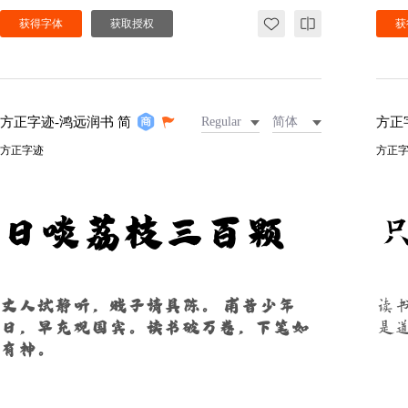
获得字体
获取授权
获
方正字迹-鸿远润书 简
Regular
简体
方正
方正字迹
方正
日啖荔枝三百颗
丈人试静听，贱子请具陈。 甫昔少年
读
日，早充观国宾。读书破万卷，下笔如
是
有神。