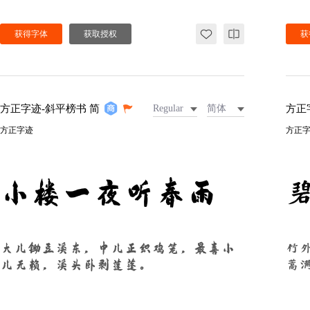
获得字体
获取授权
获
方正字迹-斜平榜书 简
Regular
简体
方正
方正字迹
方正
小楼一夜听春雨
大儿锄豆溪东，中儿正织鸡笼，最喜小
竹
儿无赖，溪头卧剥莲蓬。
蒿