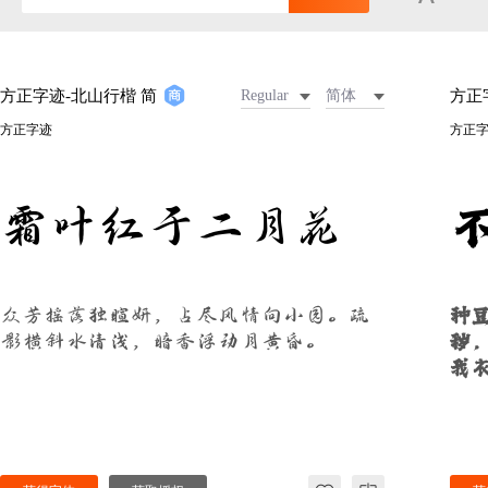
方正字迹-北山行楷 简
Regular
简体
方正
方正字迹
方正
霜叶红于二月花
众芳摇落独暄妍，占尽风情向小园。疏
种
影横斜水清浅，暗香浮动月黄昏。
秽
我