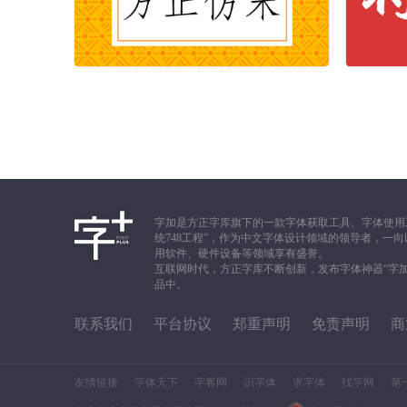
字加是方正字库旗下的一款字体获取工具、字体使用
统748工程”，作为中文字体设计领域的领导者，
用软件、硬件设备等领域享有盛誉。
互联网时代，方正字库不断创新，发布字体神器“字
品中。
联系我们
平台协议
郑重声明
免责声明
商
友情链接
字体天下
字客网
识字体
求字体
找字网
第