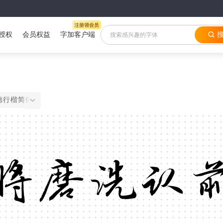
授权
会员权益
字加客户端
德行楷简体
将磨洗认