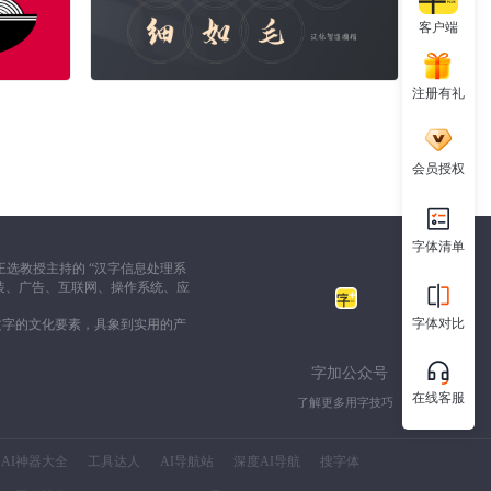
客户端
注册有礼
会员授权
字体清单
选教授主持的 “汉字信息处理系
装、广告、互联网、操作系统、应
字体对比
文字的文化要素，具象到实用的产
字加公众号
在线客服
了解更多用字技巧
AI神器大全
工具达人
AI导航站
深度AI导航
搜字体