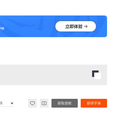
体
获取授权
获得字体