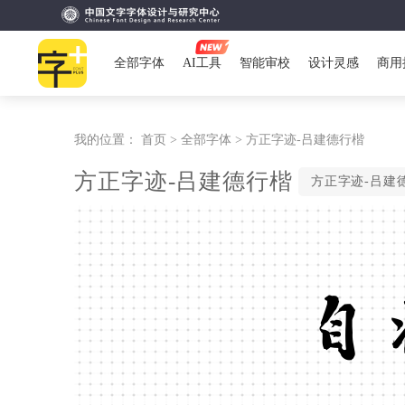
全部字体
AI工具
智能审校
设计灵感
商用
我的位置：
首页 >
全部字体 >
方正字迹-吕建德行楷
方正字迹-吕建德行楷
方正字迹-吕建
自