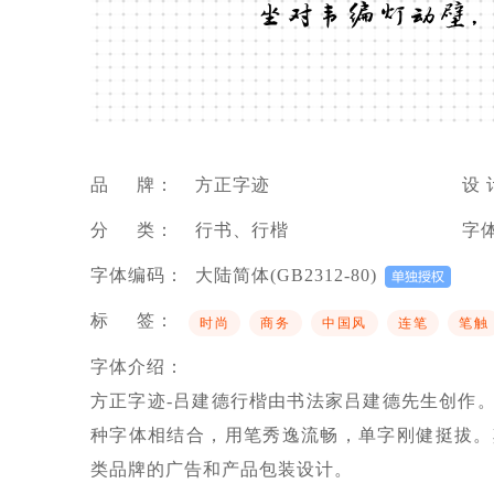
坐对韦编灯动壁
品 牌：
方正字迹
设 
分 类：
行书、行楷
字
字体编码：
大陆简体(GB2312-80)
标 签：
时尚
商务
中国风
连笔
笔触
字体介绍：
方正字迹-吕建德行楷由书法家吕建德先生创作
种字体相结合，用笔秀逸流畅，单字刚健挺拔。
类品牌的广告和产品包装设计。